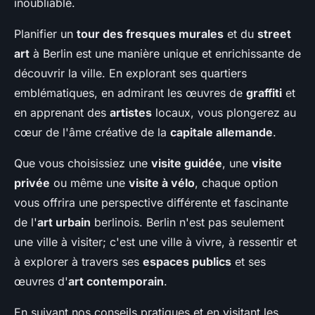
inoubliable.
Planifier un
tour des fresques murales
et du
street
art
à Berlin est une manière unique et enrichissante de
découvrir la ville. En explorant ses quartiers
emblématiques, en admirant les œuvres de
graffiti
et
en apprenant des
artistes
locaux, vous plongerez au
cœur de l'âme créative de la
capitale allemande
.
Que vous choisissiez une
visite guidée
, une
visite
privée
ou même une
visite à vélo
, chaque option
vous offrira une perspective différente et fascinante
de l'
art urbain
berlinois. Berlin n'est pas seulement
une ville à visiter; c'est une ville à vivre, à ressentir et
à explorer à travers ses
espaces publics
et ses
œuvres d'
art contemporain
.
En suivant nos conseils pratiques et en visitant les